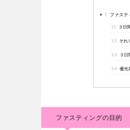
1
ファステ
1.1
３日
1.2
それ
1.3
３日
1.4
優光
ファスティングの目的